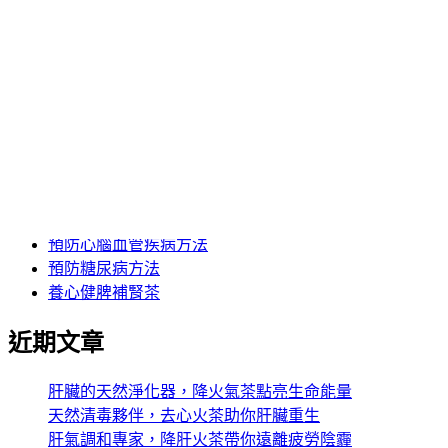
蓮子心的副作用
蓮子心茶功效
身體上火怎麼辦
降三高茶
降火氣飲料
降火茶推薦
降肝火保健食品
降肝火茶推薦
降血糖中藥推薦
降血糖茶
預防心腦血管疾病方法
預防糖尿病方法
養心健脾補腎茶
近期文章
肝臟的天然淨化器，降火氣茶點亮生命能量
天然清毒夥伴，去心火茶助你肝臟重生
肝氣調和專家，降肝火茶帶你遠離疲勞陰霾