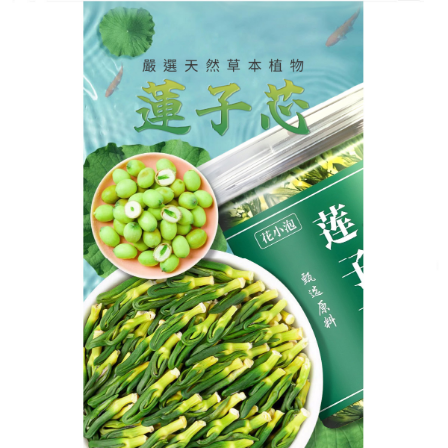
蓮子芯茶專賣店
降肝火中藥保護肝細胞，給肝
臟洗個澡
中醫所稱的肝火，是肝氣鬱結化火的結果，與情志、
飲食等因素相關，肝火旺盛，會導致身體多處不適，
降肝火中藥
猶如給肝臟做一次深度清潔，它採用純天
然草本成分，每一種都有獨特的功效，簡單一沖，就
能享受天然的養肝滋味，這款降肝火中藥能清肝膽、
利濕熱，迅速降低肝火，保護肝細胞。對於因肝火引
起的頭暈、口苦等症狀，有明顯的改善作用。經常飲