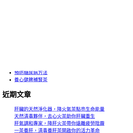
蓮子心茶功效
身體上火怎麼辦
降三高茶
降火氣飲料
降火茶推薦
降肝火保健食品
降肝火茶推薦
降血糖中藥推薦
降血糖茶
預防心腦血管疾病方法
預防糖尿病方法
養心健脾補腎茶
近期文章
肝臟的天然淨化器，降火氣茶點亮生命能量
天然清毒夥伴，去心火茶助你肝臟重生
肝氣調和專家，降肝火茶帶你遠離疲勞陰霾
一茶養肝，清毒養肝茶開啟你的活力革命