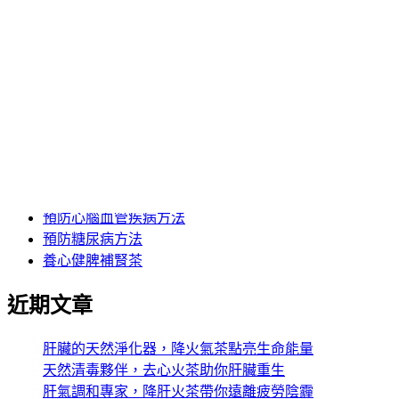
蓮子心的副作用
蓮子心茶功效
身體上火怎麼辦
降三高茶
降火氣飲料
降火茶推薦
降肝火保健食品
降肝火茶推薦
降血糖中藥推薦
降血糖茶
預防心腦血管疾病方法
預防糖尿病方法
養心健脾補腎茶
近期文章
肝臟的天然淨化器，降火氣茶點亮生命能量
天然清毒夥伴，去心火茶助你肝臟重生
肝氣調和專家，降肝火茶帶你遠離疲勞陰霾